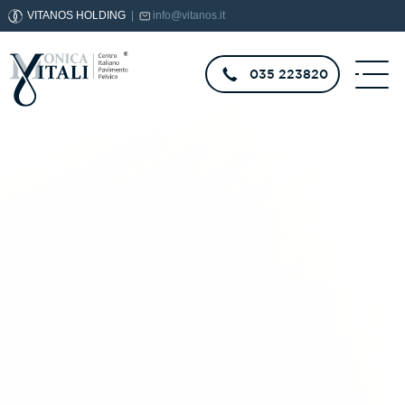
VITANOS HOLDING
|
info@vitanos.it
035 223820